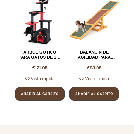
ÁRBOL GÓTICO
BALANCÍN DE
PARA GATOS DE 134
AGILIDAD PARA
CM – TORRE DE 6
PERROS – RAMPA
€
121.95
€
93.95
NIVELES CON CAMA,
ANTIDESLIZANTE DE
CONDOMINIO,
MADERA DE ABETO
BOLAS DE RESORTE
PARA
Vista rápida
Vista rápida
Y POSTE RASCADOR
ENTRENAMIENTO Y
(ROJO Y NEGRO)
EJERCICIO
INTERIOR/EXTERIOR
AÑADIR AL CARRITO
AÑADIR AL CARRITO
(179 X 30 X 55 CM,
AMARILLO)