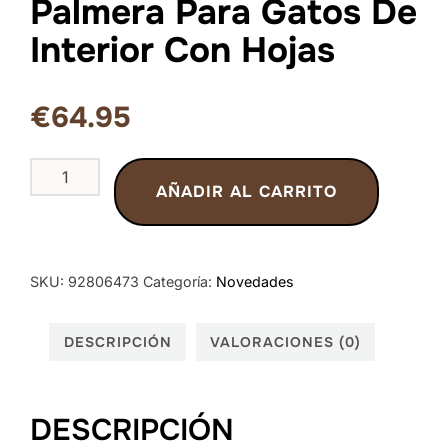
Palmera Para Gatos De
Interior Con Hojas
€
64.95
Árbol
AÑADIR AL CARRITO
Para
Gatos
De
Palmera
SKU:
92806473
Categoría:
Novedades
Para
Gatos
DESCRIPCIÓN
VALORACIONES (0)
De
Interior
Con
DESCRIPCIÓN
Hojas
cantidad