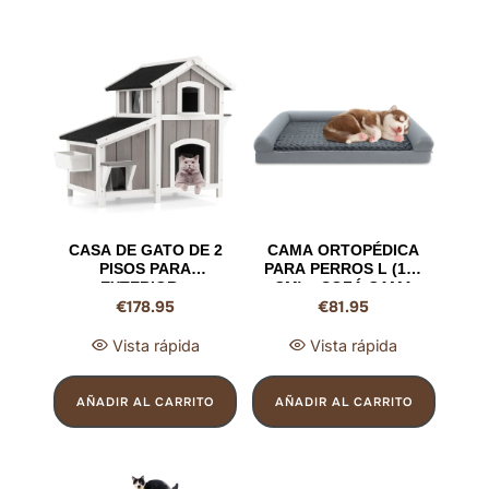
CASA DE GATO DE 2
CAMA ORTOPÉDICA
PISOS PARA
PARA PERROS L (113
EXTERIOR –
CM) – SOFÁ CAMA
€
178.95
€
81.95
REFUGIO DE
DE ESPUMA EN
MADERA
FORMA DE HUEVO
IMPERMEABLE CON
CON REBORDES Y
Vista rápida
Vista rápida
TECHO ASFÁLTICO,
FUNDA LAVABLE
MÚLTIPLES
(GRIS, 36 KG)
PUERTAS DE
AÑADIR AL CARRITO
AÑADIR AL CARRITO
ESCAPE Y
VENTANAS (GRIS)