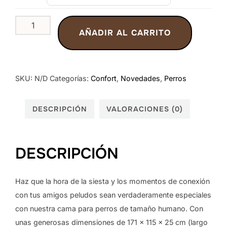
Cama
AÑADIR AL CARRITO
Para
Siesta
Lavable
Y
SKU:
N/D
Categorías:
Confort
,
Novedades
,
Perros
Esponjosa
De
DESCRIPCIÓN
VALORACIONES (0)
Piel
Sintética
Se
DESCRIPCIÓN
Adapta
cantidad
Haz que la hora de la siesta y los momentos de conexión
con tus amigos peludos sean verdaderamente especiales
con nuestra cama para perros de tamaño humano. Con
unas generosas dimensiones de 171 x 115 x 25 cm (largo