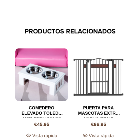
PRODUCTOS RELACIONADOS
COMEDERO
PUERTA PARA
ELEVADO TOLEDO
MASCOTAS EXTRA
ANTI-DESLIZANTE
ANCHA CON 2
€
45.95
€
86.95
DOBLE – 900 ML,
EXTENSIONES –
CUENCOS DE ACERO
BARRERA DE
INOXIDABLE PARA
SEGURIDAD DE
Vista rápida
Vista rápida
PERROS
DOBLE CIERRE 74-