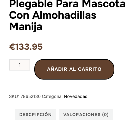
Plegable Para Mascota
Con Almohadillas
Manija
€
133.95
Jaula
AÑADIR AL CARRITO
De
Viaje
Plegable
Para
SKU:
78652130
Categoría:
Novedades
Mascota
Con
DESCRIPCIÓN
VALORACIONES (0)
Almohadillas
Manija
cantidad