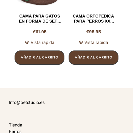
CAMA PARA GATOS
CAMA ORTOPÉDICA
EN FORMA DE SETA
PARA PERROS XXL
3 EN 1 – RASCADOR
(135 CM) – SOFÁ
€
61.95
€
98.95
DE SISAL,
CAMA DE ESPUMA
PLATAFORMA
EN FORMA DE
ANCHA,
HUEVO CON
Vista rápida
Vista rápida
REPOSACABEZAS
REBORDES Y FUNDA
SUAVE Y BOLA DE
LAVABLE (GRIS, 68
RESORTE (59 X 49 X
KG)
AÑADIR AL CARRITO
AÑADIR AL CARRITO
43 CM)
Info@petstudio.es
Tienda
Perros