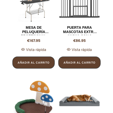
MESA DE
PUERTA PARA
PELUQUERÍA
MASCOTAS EXTRA
PROFESIONAL
ANCHA CON 2
€
167.95
€
86.95
PLEGABLE PARA
EXTENSIONES –
MASCOTAS –
BARRERA DE
BRAZOS
SEGURIDAD DE
Vista rápida
Vista rápida
AJUSTABLES EN
DOBLE CIERRE 74-
ALTURA,
104 CM CON PUERTA
SUPERFICIE
PEQUEÑA PARA
AÑADIR AL CARRITO
AÑADIR AL CARRITO
ANTIDESLIZANTE Y
PERROS Y GATOS
BANDEJA DE MALLA
(76 CM ALTO)
(125 X 61 X 162 CM,
NEGRO)