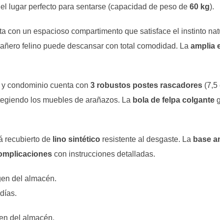
 el lugar perfecto para sentarse (capacidad de peso de
60 kg
).
 con un espacioso compartimento que satisface el instinto nat
ompañero felino puede descansar con total comodidad. La
amplia 
e y condominio cuenta con
3 robustos postes rascadores
(7,5
otegiendo los muebles de arañazos. La
bola de felpa colgante
g
á recubierto de
lino sintético
resistente al desgaste. La
base a
complicaciones
con instrucciones detalladas.
gen del almacén.
días.
gen del almacén.